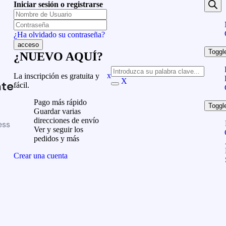
Iniciar sesión o registrarse
¿Ha olvidado su contraseña?
Toggl
¿NUEVO AQUÍ?
x
La inscripción es gratuita y
X
te
fácil.
Pago más rápido
Toggl
Guardar varias
direcciones de envío
ess
Ver y seguir los
pedidos y más
Crear una cuenta