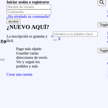
Iniciar sesión o registrarse
¿Ha olvidado su contraseña?
Toggl
¿NUEVO AQUÍ?
x
La inscripción es gratuita y
X
te
fácil.
Pago más rápido
Toggl
Guardar varias
direcciones de envío
ess
Ver y seguir los
pedidos y más
Crear una cuenta