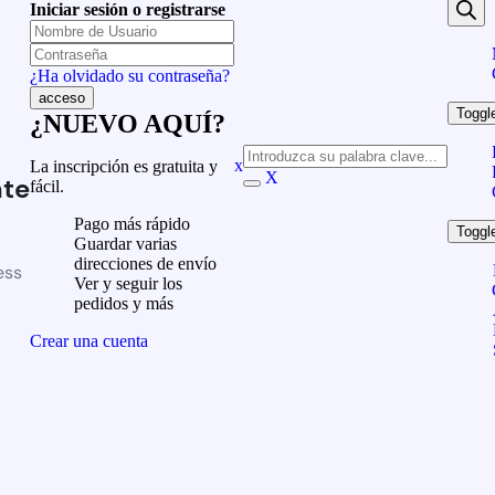
Iniciar sesión o registrarse
¿Ha olvidado su contraseña?
Toggl
¿NUEVO AQUÍ?
x
La inscripción es gratuita y
X
te
fácil.
Pago más rápido
Toggl
Guardar varias
direcciones de envío
ess
Ver y seguir los
pedidos y más
Crear una cuenta