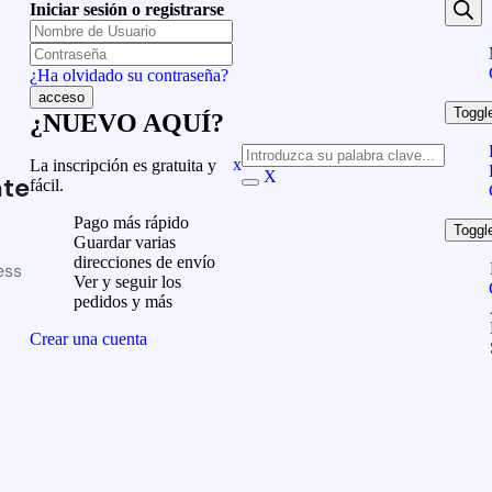
Iniciar sesión o registrarse
¿Ha olvidado su contraseña?
Toggl
¿NUEVO AQUÍ?
x
La inscripción es gratuita y
X
te
fácil.
Pago más rápido
Toggl
Guardar varias
direcciones de envío
ess
Ver y seguir los
pedidos y más
Crear una cuenta