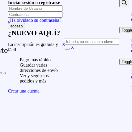
Iniciar sesión o registrarse
¿Ha olvidado su contraseña?
Toggl
¿NUEVO AQUÍ?
x
La inscripción es gratuita y
X
te
fácil.
Pago más rápido
Toggl
Guardar varias
direcciones de envío
ess
Ver y seguir los
pedidos y más
Crear una cuenta