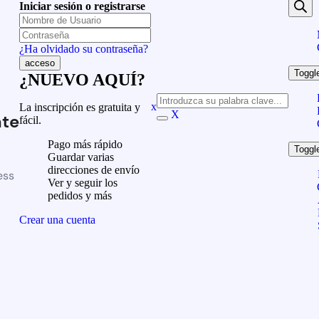
Iniciar sesión o registrarse
¿Ha olvidado su contraseña?
Toggl
¿NUEVO AQUÍ?
x
La inscripción es gratuita y
X
te
fácil.
Pago más rápido
Toggl
Guardar varias
direcciones de envío
ess
Ver y seguir los
pedidos y más
Crear una cuenta